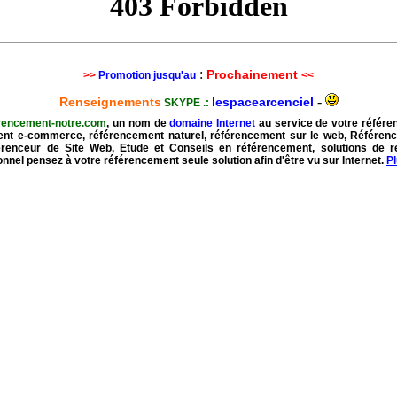
:
Prochainement
>>
Promotion jusqu'au
<<
-
Renseignements
lespacearcenciel
SKYPE .:
rencement-notre.com
, un nom de
domaine Internet
au service de votre référe
nt e-commerce, référencement naturel, référencement sur le web, Référen
férenceur de Site Web, Etude et Conseils en référencement, solutions de 
onnel pensez à votre référencement seule solution afin d'être vu sur Internet.
P